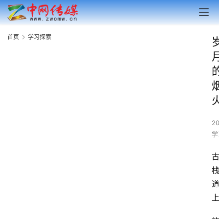
首页
学习探索
2
学