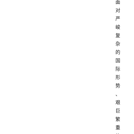
面
对
严
峻
复
杂
的
国
际
形
势
、
艰
巨
繁
重