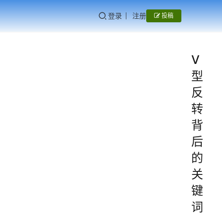
登录
注册
投稿
V
型
反
转
背
后
的
关
键
词