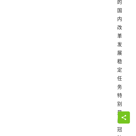
的
国
内
改
革
发
展
稳
定
任
务
特
别
是
新
冠