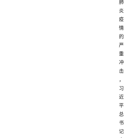
肺
炎
疫
情
的
严
重
冲
击
，
习
近
平
总
书
记