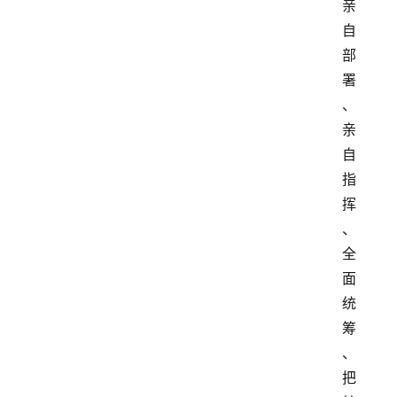
亲
自
部
署
、
亲
自
指
挥
、
全
面
统
筹
、
把