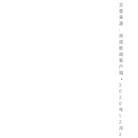
文
章
来
源
:
央
视
新
闻
客
户
端
•
2
0
2
0
年
1
2
月
2