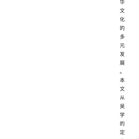
华
文
化
的
多
元
发
展
。
本
文
从
吴
学
的
定