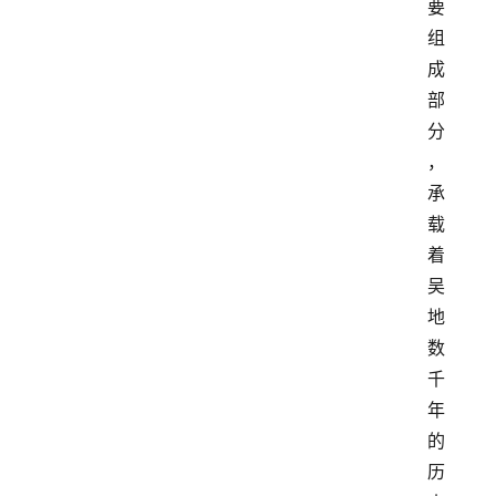
要
组
成
部
分
，
承
载
着
吴
地
数
千
年
的
历