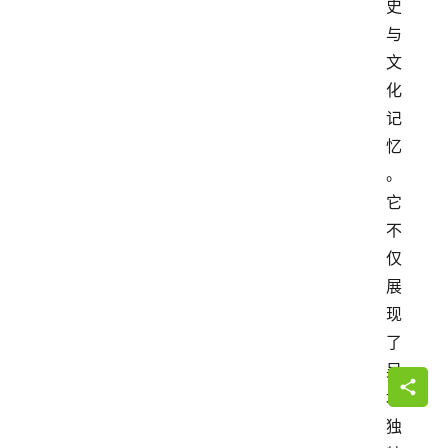
史
与
文
化
记
忆
。
它
不
仅
展
现
了
吴
地
独