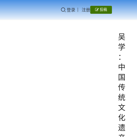
登录
注册
投稿
吴
学
：
中
国
传
统
文
化
遗