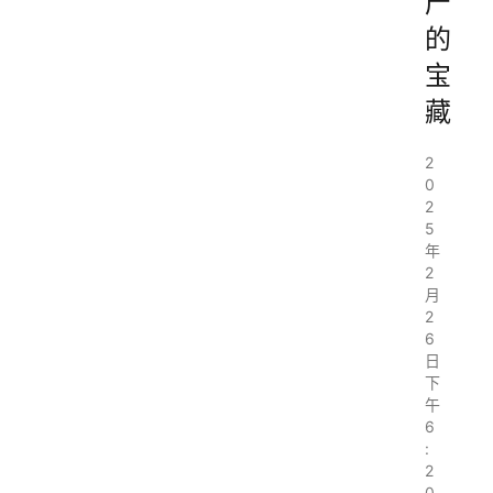
产
的
宝
藏
2
0
2
5
年
2
月
2
6
日
下
午
6
:
2
0