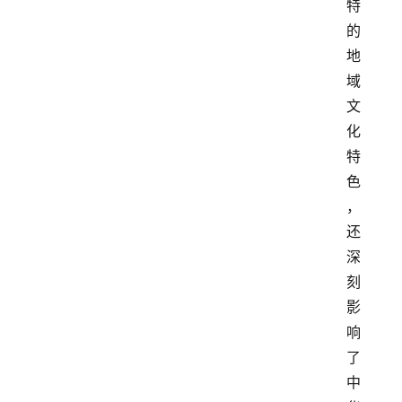
特
的
地
域
文
化
特
色
，
还
深
刻
影
响
了
中