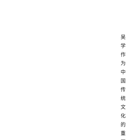
吴
学
作
为
中
国
传
统
文
化
的
重