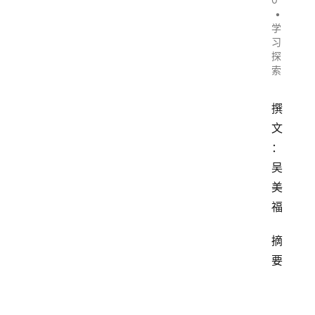
•
学
习
探
索
撰
文
：
吴
美
福
摘
要