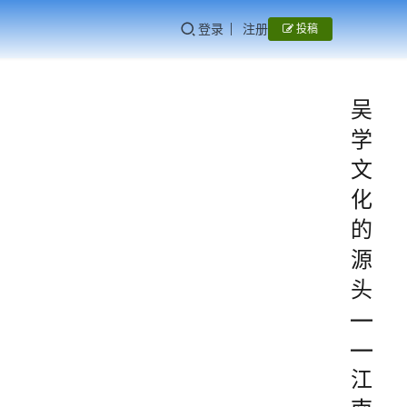
登录
注册
投稿
吴
学
文
化
的
源
头
—
—
江