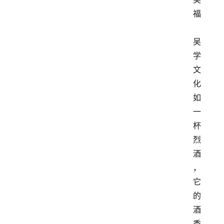
福
吴
学
文
化
如
一
杯
烈
酒
，
它
的
酒
香