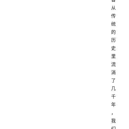
从
传
统
的
历
史
里
流
淌
了
几
千
年
，
我
们