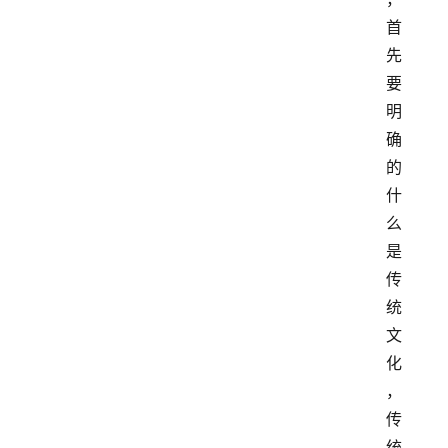
首
先
要
明
确
的
什
么
是
传
统
文
化
，
传
统