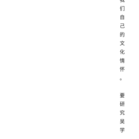
们
自
己
的
文
化
情
怀
。
要
研
究
吴
学
，