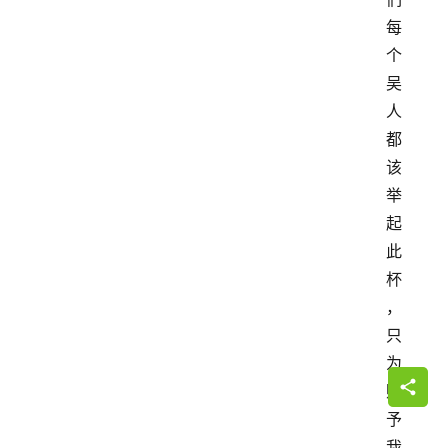
每
个
吴
人
都
该
举
起
此
杯
，
只
为
赋
予
我