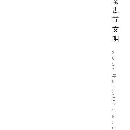
南
史
前
文
明
2
0
2
3
年
9
月
5
日
下
午
8
:
0