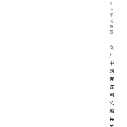
0
•
学
习
探
索
文
/
中
网
传
媒
副
总
编
吴
美