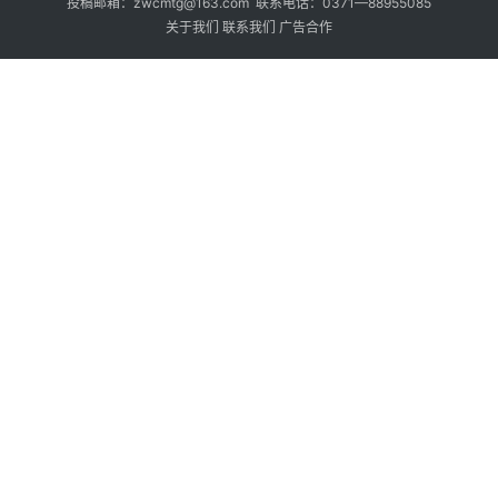
投稿邮箱：zwcmtg@163.com 联系电话：0371—88955085
关于我们
联系我们
广告合作