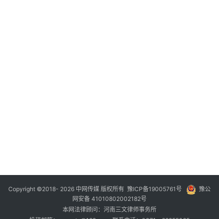
年
月
日
20
年
月
日
20
年
月
日
20
年
月
日
Copyright ©2018- 2026 中网传媒 版权所有
豫ICP备19005761号
豫公
网安备 41010802002182号
本网法律顾问：河南三文律师事务所