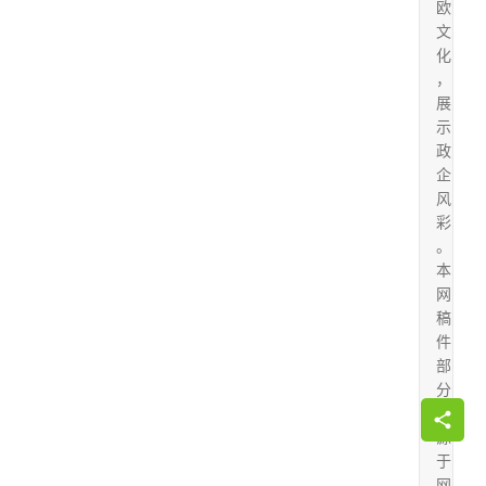
欧
文
化
，
展
示
政
企
风
彩
。
本
网
稿
件
部
分
来
源
于
网