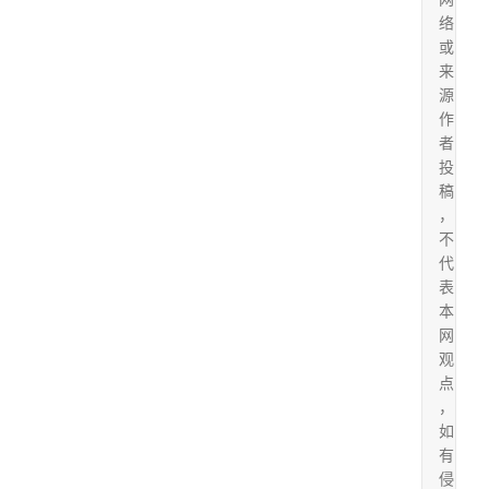
络
或
来
源
作
者
投
稿
，
不
代
表
本
网
观
点
，
如
有
侵