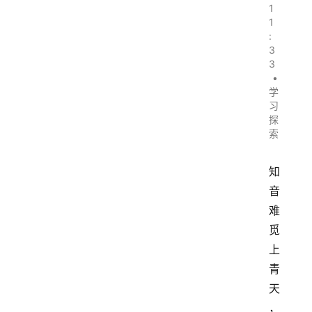
1
1
:
3
3
•
学
习
探
索
知
音
难
觅
上
青
天
，