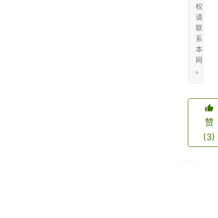
权
请
联
系
本
网
。
赞
(3)
冬