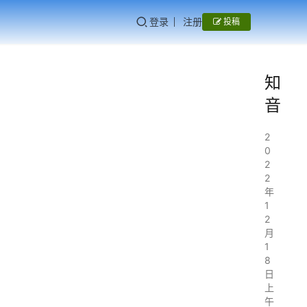
登录
注册
投稿
知
音
2
0
2
2
年
1
2
月
1
8
日
上
午