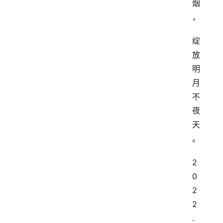
烟
，
绽
放
明
月
不
夜
天
。
2
0
2
2
.