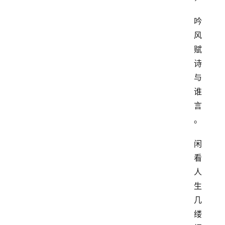
吟
风
赋
诗
与
谁
言
。
闲
看
人
生
几
缕