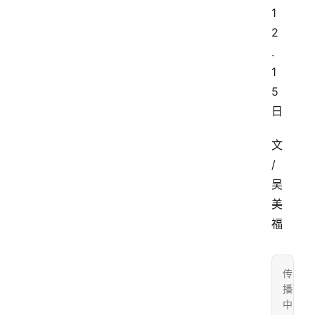
1
2
.
1
5
日
文
/
吴
美
福
传
播
中