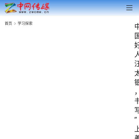
首页
学习探索
”