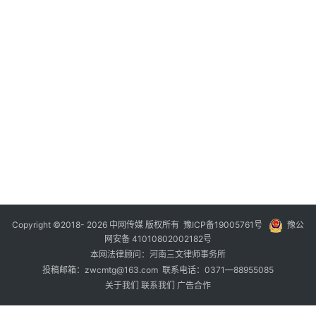
20
年
月
日
20
年
月
日
20
年
月
日
Copyright ©2018- 2026 中网传媒 版权所有
豫ICP备19005761号
豫公
网安备 41010802002182号
本网法律顾问：河南三文律师事务所
投稿邮箱：zwcmtg@163.com 联系电话：0371—88955085
关于我们
联系我们
广告合作