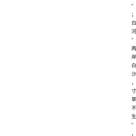
”
“
”