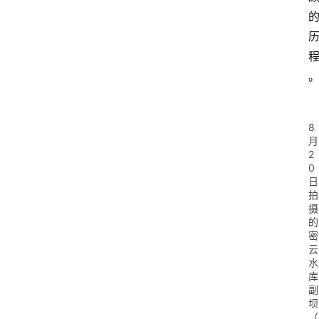
8
月
2
0
日
拍
摄
的
密
云
水
库
副
坝
（