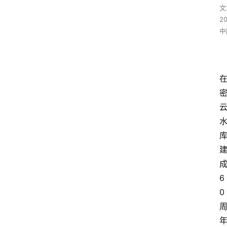
文
2
中
6
0