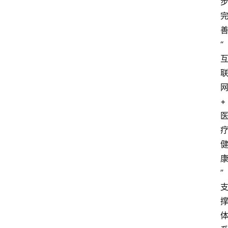
“
+
”