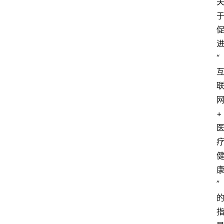
“
+
”