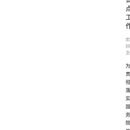
文
2
卫