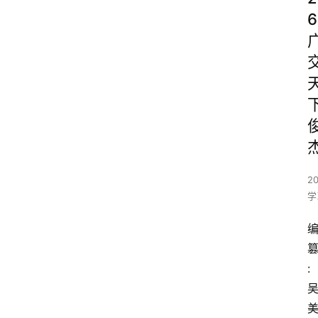
6
2
学
: 