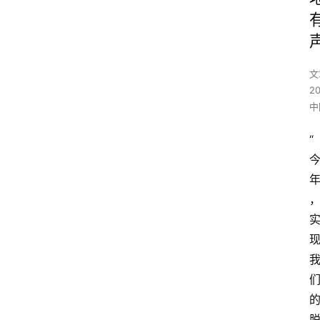
文
2
中
“