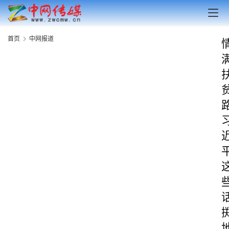
首页
中网报道