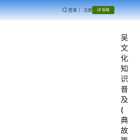
登录
注册
投稿
吴
文
化
知
识
普
及
(
典
故