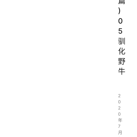
篇
)
0
5
驯
化
野
牛
2
0
2
0
年
7
月