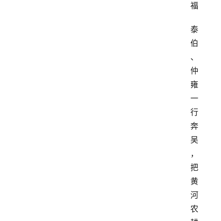
福
泰
伯
、
仲
雍
一
行
奔
吴
，
把
黄
河
农