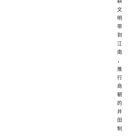
耕
文
明
带
到
江
南
，
推
行
商
朝
的
井
田
制