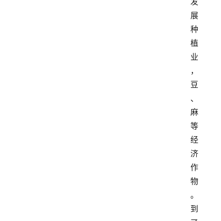
发
展
种
植
业
，
豆
、
麻
等
经
济
作
物
。
到