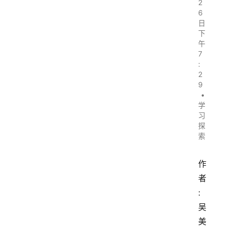
2
6
日
下
午
7
:
2
9
•
学
习
探
索
作
者
: 
吴
美