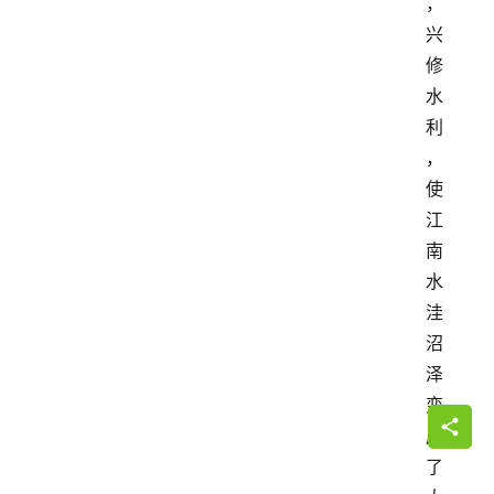
，
兴
修
水
利
，
使
江
南
水
洼
沼
泽
变
成
了