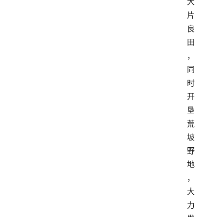
大
片
良
田
，
同
时
开
垦
荒
坡
野
地
，
大
力