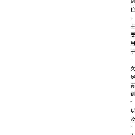
“
”
“