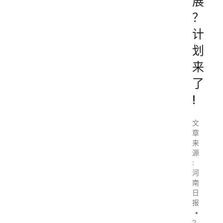
展
？
计
划
来
了
!
文
章
来
源
:
河
南
日
报
•
2