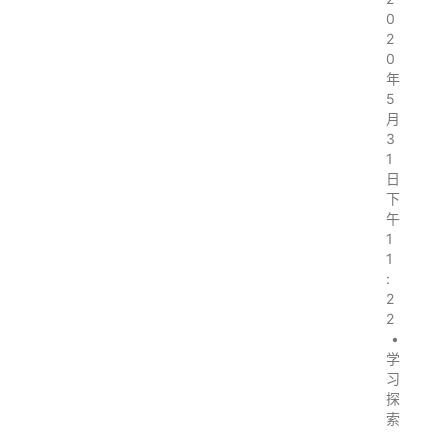
0
2
0
年
5
月
3
1
日
下
午
1
1
:
2
2
•
学
习
探
索