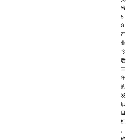
省
5
G
产
业
今
后
三
年
的
发
展
目
标
，
确