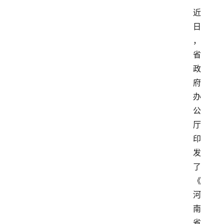
近
日
，
省
政
府
办
公
厅
印
发
了
《
河
南
省