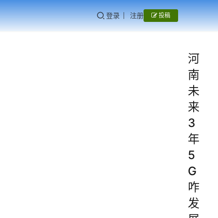
登录
注册
投稿
河
南
未
来
3
年
5
G
咋
发