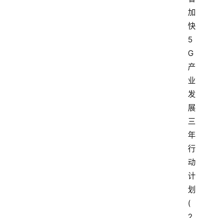
加
快
5
G
产
业
发
展
三
年
行
动
计
划
(
2