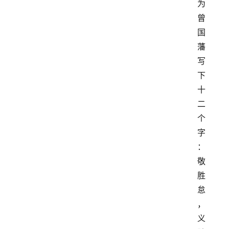
为
曾
国
藩
写
下
十
二
个
字
：
敬
胜
怠
，
义