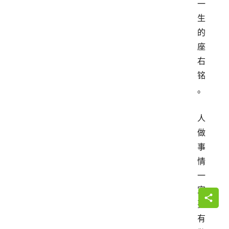
一
生
的
座
右
铭
。
人
做
事
情
一
定
要
有