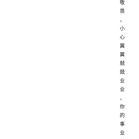
敬
畏
，
小
心
翼
翼
兢
兢
业
业
，
你
的
事
业