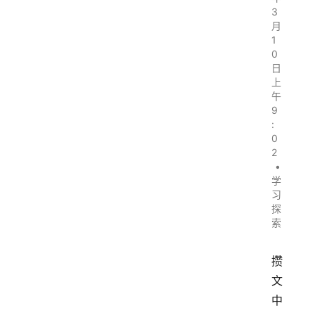
3
月
1
0
日
上
午
9
:
0
2
•
学
习
探
索
攒
文 
中