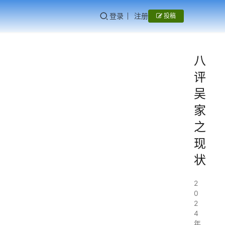
登录
注册
投稿
八
评
吴
家
之
现
状
2
0
2
4
年