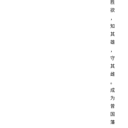
胜
欲
，
知
其
雄
，
守
其
雌
。
成
为
曾
国
藩