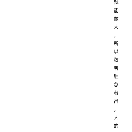
就
能
做
大
，
所
以
敬
者
胜
怠
者
昌
。
人
的