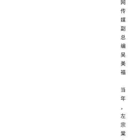
网
传
媒
副
总
编
吴
美
福
当
年
，
左
宗
棠