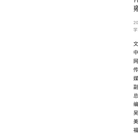
2
学
文