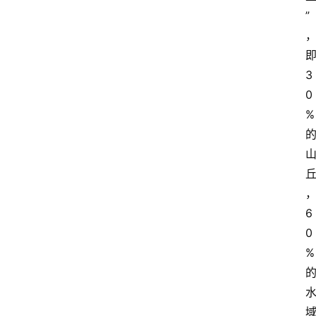
”
3
0
%
6
0
%