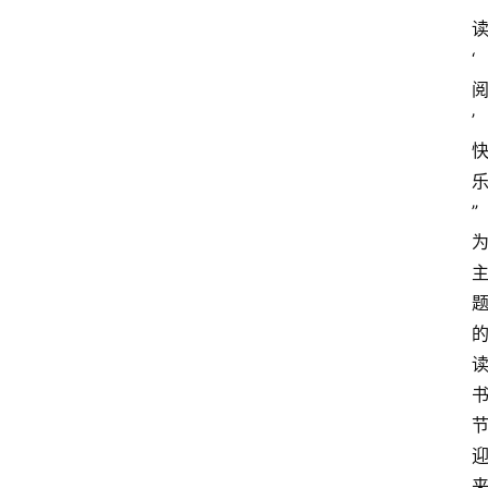
‘
’
”