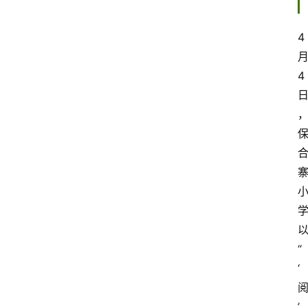
4
4
“
‘
’