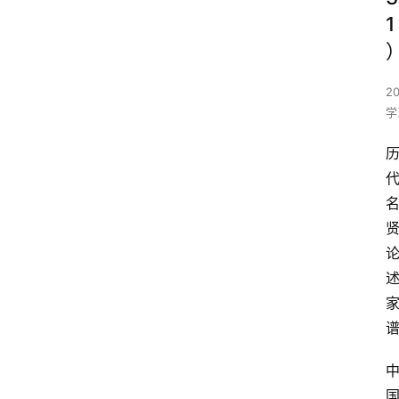
1
2
学