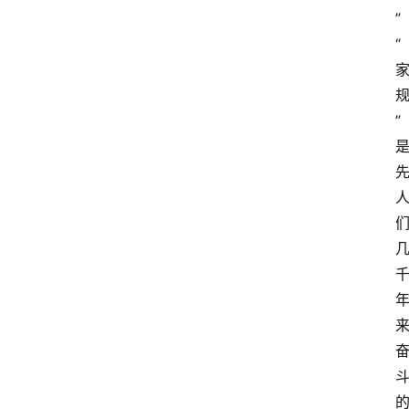
”
“
”