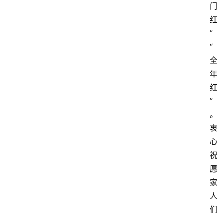
”
“
”