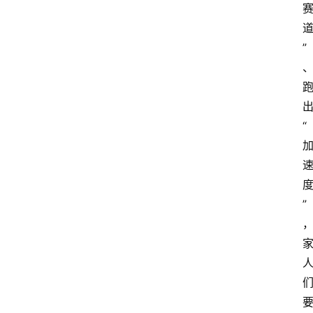
”
“
”