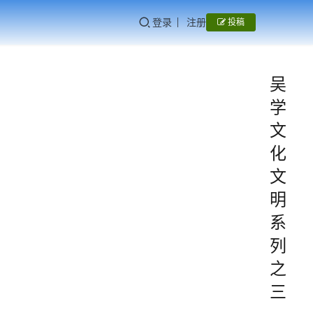
登录
注册
投稿
吴
学
文
化
文
明
系
列
之
三