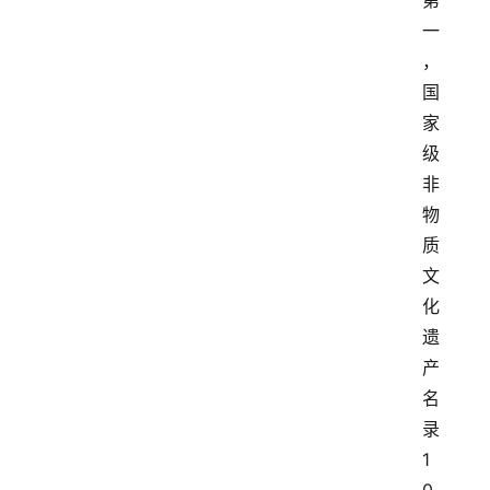
第
一
，
国
家
级
非
物
质
文
化
遗
产
名
录
1