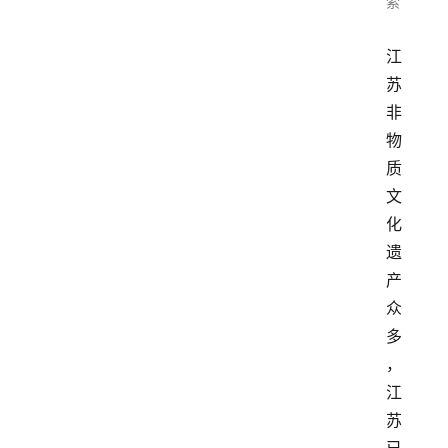
索
江
苏
非
物
质
文
化
遗
产
众
多
，
江
苏