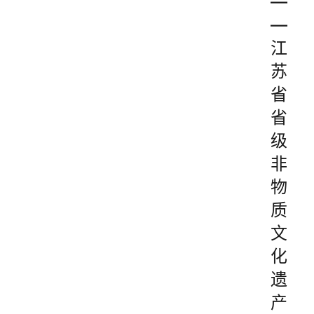
—
—
江
苏
省
省
级
非
物
质
文
化
遗
产