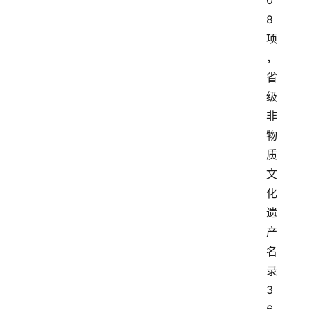
0
8
项
，
省
级
非
物
质
文
化
遗
产
名
录
3