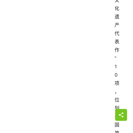
文
化
遗
产
代
表
作
”
1
0
项
，
位
列
全
国