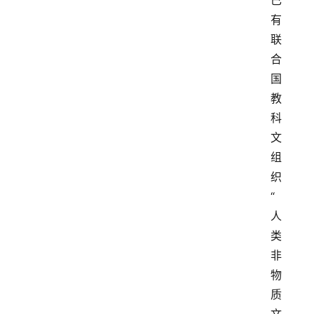
已
有
联
合
国
教
科
文
组
织
“
人
类
非
物
质