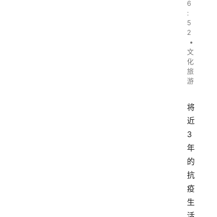
6
:
5
2
•
文
化
旅
游
将
近
3
年
的
抗
疫
生
活