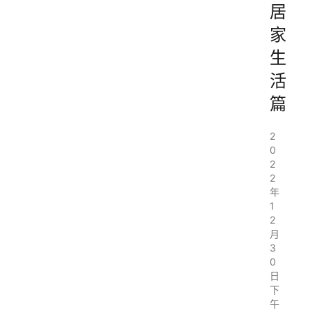
居
家
生
活
篇
2
0
2
2
年
1
2
月
3
0
日
下
午