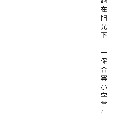
跑
在
阳
光
下
—
—
保
合
寨
小
学
学
生