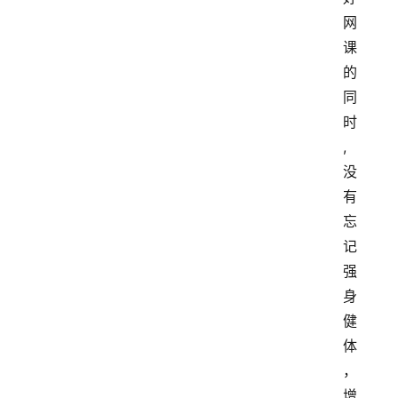
网
课
的
同
时
,
没
有
忘
记
强
身
健
体
，
增