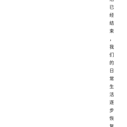
已
经
结
束
，
我
们
的
日
常
生
活
逐
步
恢
复