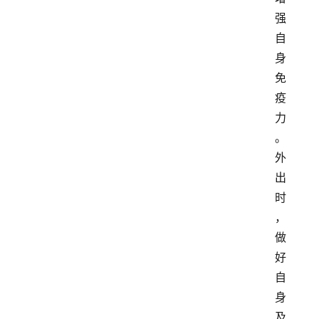
强
自
身
免
疫
力
。
外
出
时
，
做
好
自
身
及