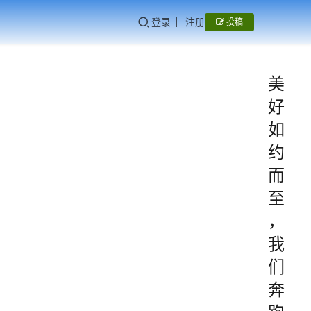
登录
注册
投稿
美
好
如
约
而
至
，
我
们
奔