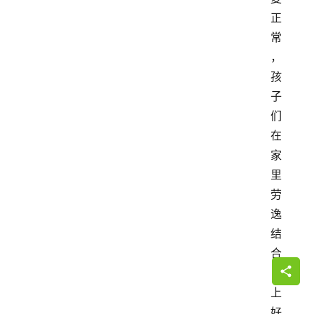
正
常
，
孩
子
们
在
家
里
劳
逸
结
合
，
上
好