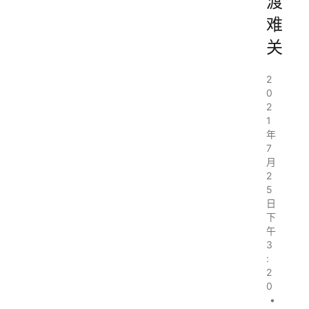
渡
难
关
2
0
2
1
年
7
月
2
5
日
下
午
3
:
2
0
•