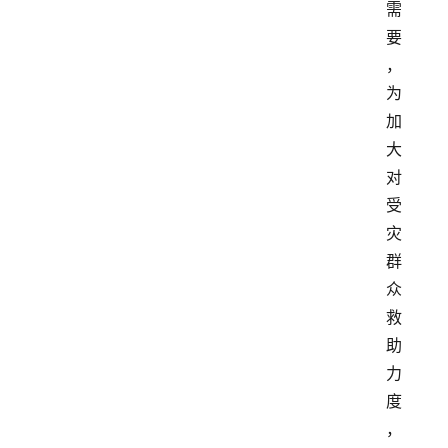
需
要
，
为
加
大
对
受
灾
群
众
救
助
力
度
，