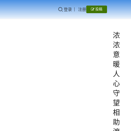
登录
注册
投稿
浓
浓
意
暖
人
心
守
望
相
助