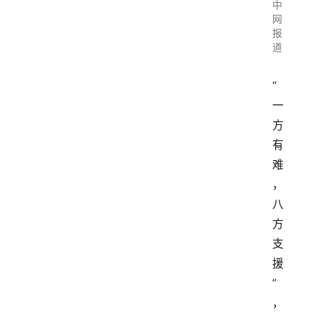
中
网
报
道
“
一
方
有
难
，
八
方
支
援
”
，