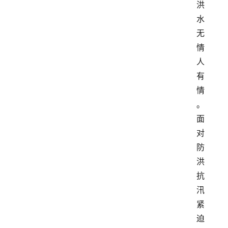
洪
水
无
情
人
有
情
。
面
对
防
洪
抗
汛
紧
迫