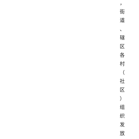
，
街
道
、
辖
区
各
村
（
社
区
）
组
织
发
放