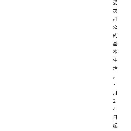
受
灾
群
众
的
基
本
生
活
。
7
月
2
4
日
起