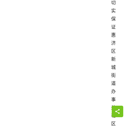
切
实
保
证
惠
济
区
新
城
街
道
办
事
处
辖
区