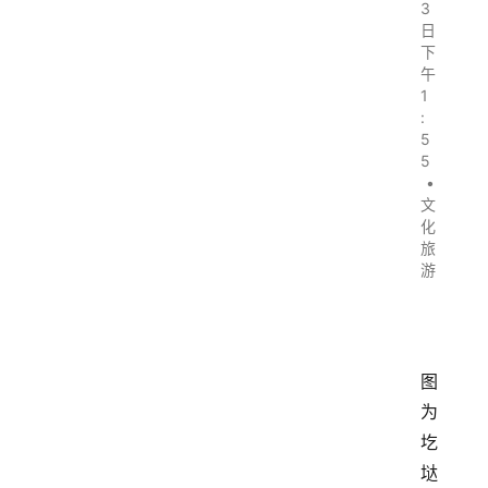
3
日
下
午
1
:
5
5
•
文
化
旅
游
图
为
圪
垯