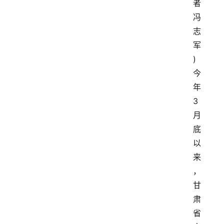
者
冯
志
军
)
今
年
3
月
底
以
来
，
甘
肃
省