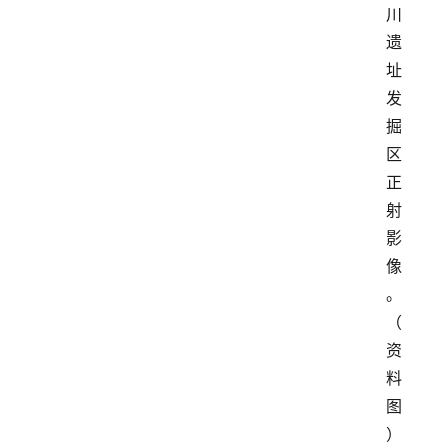
川
遗
址
发
掘
区
正
射
影
像
。
（
资
料
图
） 