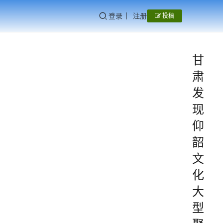
登录
注册
投稿
甘
肃
发
现
仰
韶
文
化
大
型