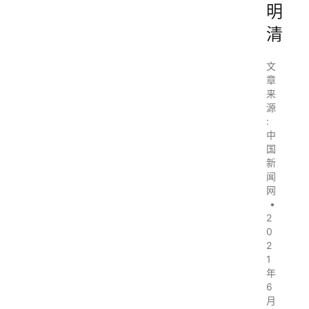
明
清
文
章
来
源
:
中
国
新
闻
网
•
2
0
2
1
年
6
月