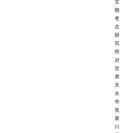
文
物
考
古
研
究
所
对
甘
肃
天
水
市
张
家
川