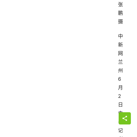
张
鹏 
摄
中
新
网
兰
州
6
月
2
日
电 
(
记