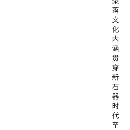
聚
落
文
化
内
涵
贯
穿
新
石
器
时
代
至