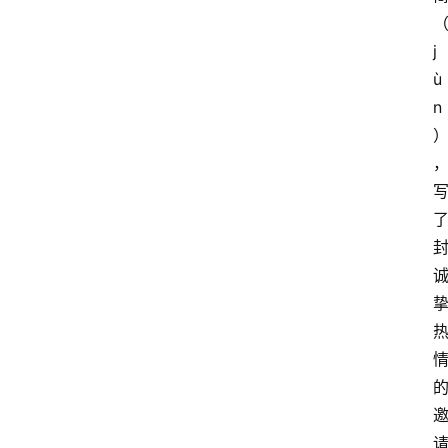
j
ù
n