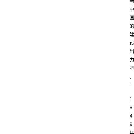
”
1
9
4
9