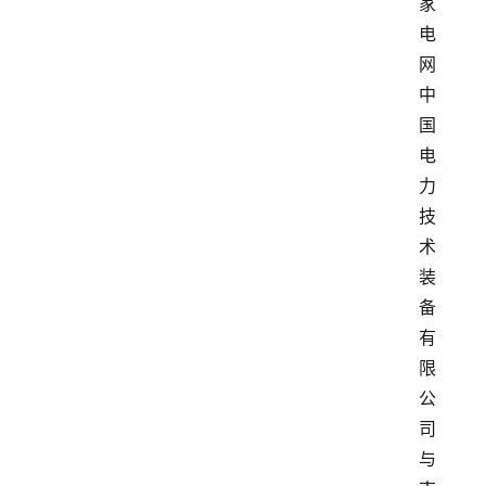
家
电
网
中
国
电
力
技
术
装
备
有
限
公
司
与