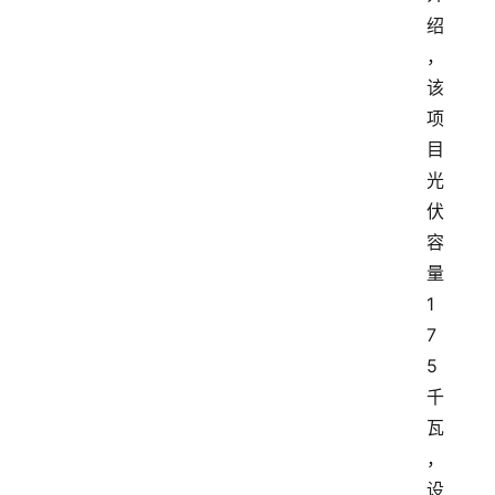
绍
，
该
项
目
光
伏
容
量
1
7
5
千
瓦
，
设