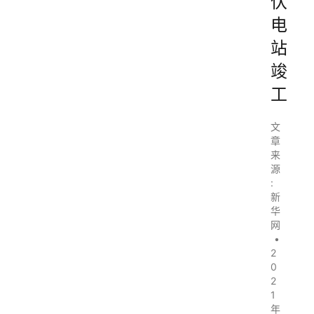
伏
电
站
竣
工
文
章
来
源
:
新
华
网
•
2
0
2
1
年