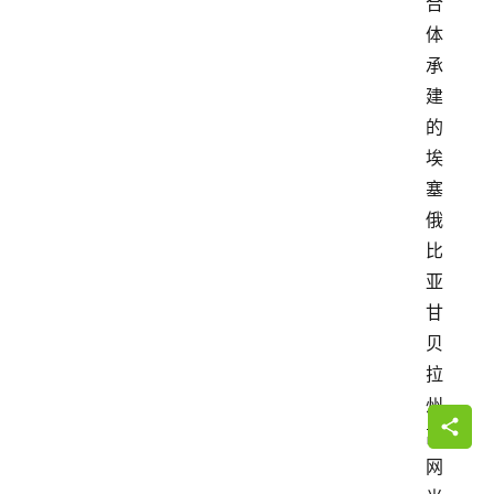
合
体
承
建
的
埃
塞
俄
比
亚
甘
贝
拉
州
离
网