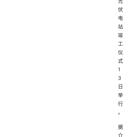
光
伏
电
站
竣
工
仪
式
1
3
日
举
行
。
据
介