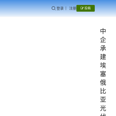
登录
注册
投稿
中
企
承
建
埃
塞
俄
比
亚
光