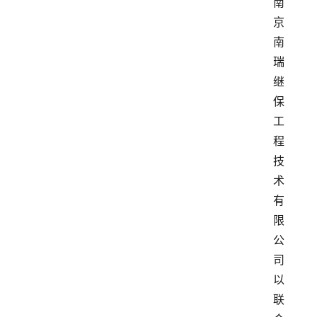
南
京
南
瑞
继
保
工
程
技
术
有
限
公
司
以
联