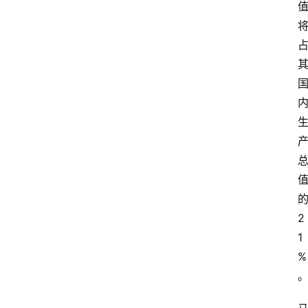
2
1
%