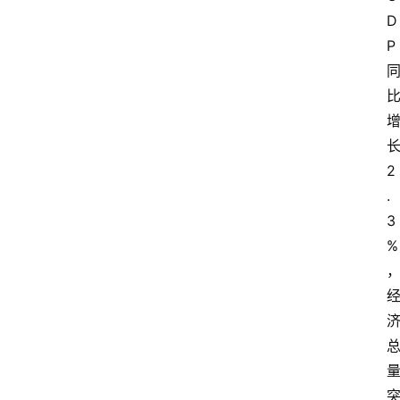
D
P
2
.
3
%