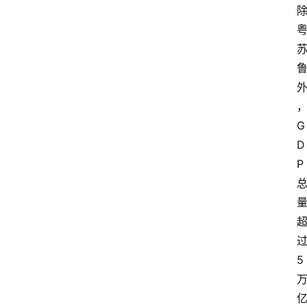
G
D
P
5