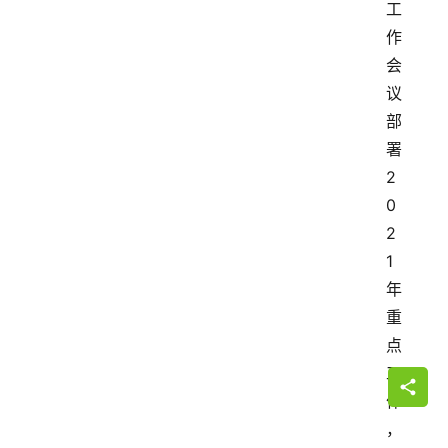
工
作
会
议
部
署
2
0
2
1
年
重
点
工
作
，