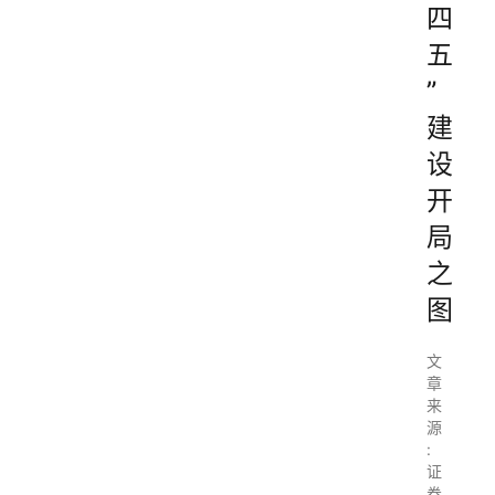
四
五
”
建
设
开
局
之
图
文
章
来
源
:
证
券