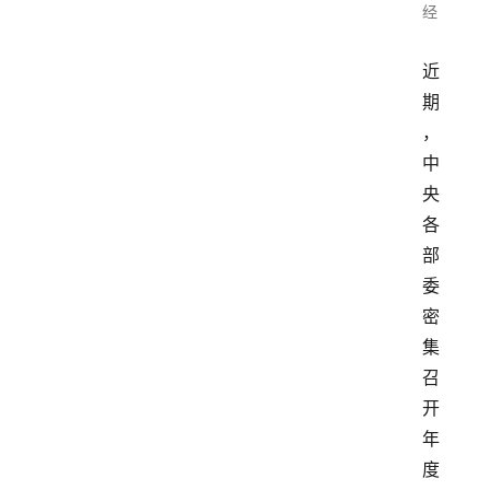
经
近
期
，
中
央
各
部
委
密
集
召
开
年
度