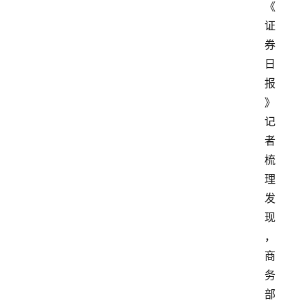
《
证
券
日
报
》
记
者
梳
理
发
现
，
商
务
部