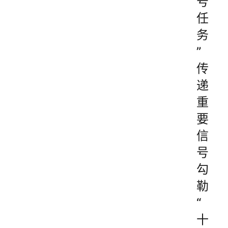
号
任
务
”
传
递
重
要
信
号
勾
勒
“
十