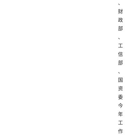
、
财
政
部
、
工
信
部
、
国
资
委
今
年
工
作