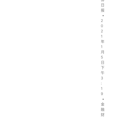
日
报
•
2
0
2
1
年
1
月
5
日
下
午
3
:
1
9
•
金
融
财