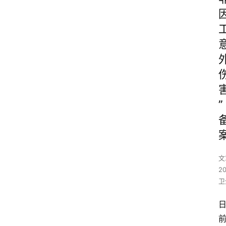
”
文
2
卫