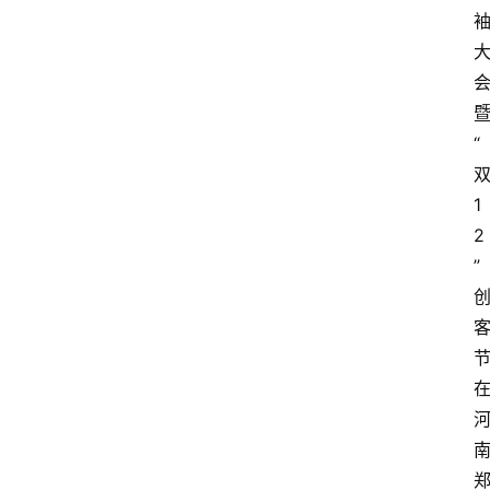
“
1
2
”