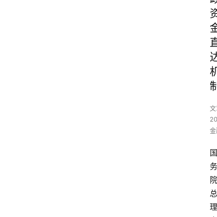
文
2
金