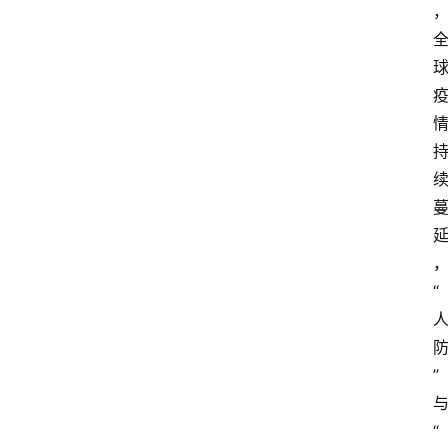
“
”
“