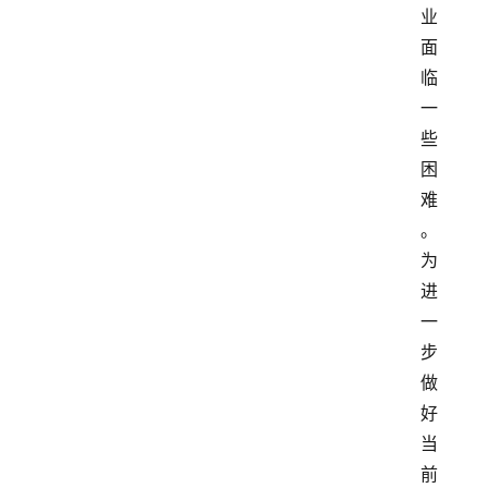
业
面
临
一
些
困
难
。
为
进
一
步
做
好
当
前