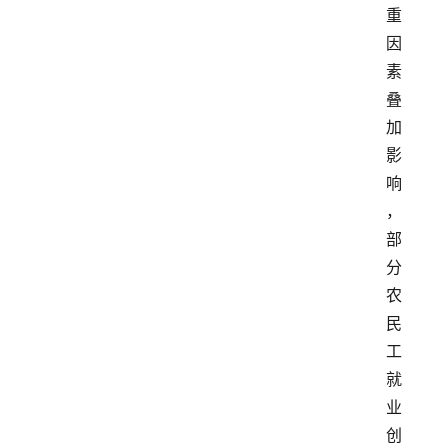
重
因
素
叠
加
影
响
，
部
分
农
民
工
就
业
创