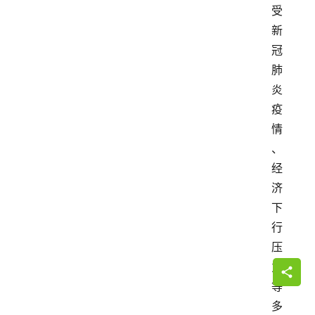
受
新
冠
肺
炎
疫
情
、
经
济
下
行
压
力
等
多