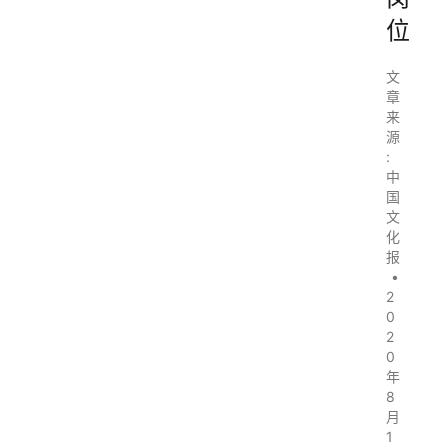
位
文
章
来
源
:
中
国
文
化
报
•
2
0
2
0
年
8
月
1