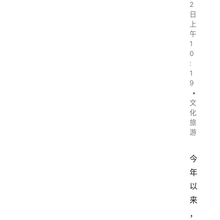
2
日
上
午
1
0
:
1
9
•
文
化
旅
游
今
年
以
来
，