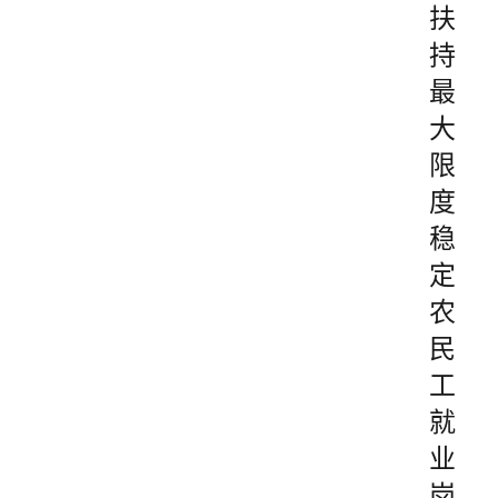
扶
持
最
大
限
度
稳
定
农
民
工
就
业
岗