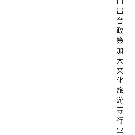
门
出
台
政
策
加
大
文
化
旅
游
等
行
业