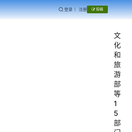
登录
注册
投稿
文
化
和
旅
游
部
等
1
5
部