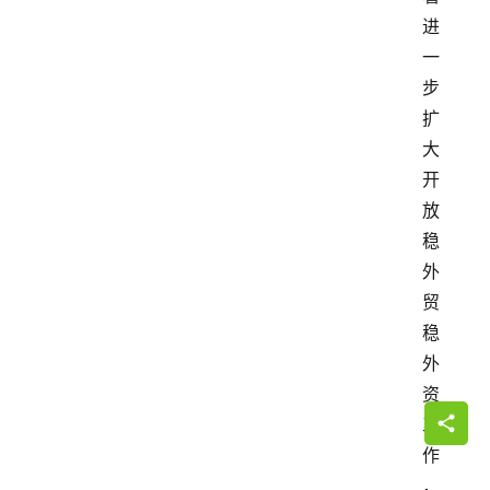
进
一
步
扩
大
开
放
稳
外
贸
稳
外
资
工
作
，