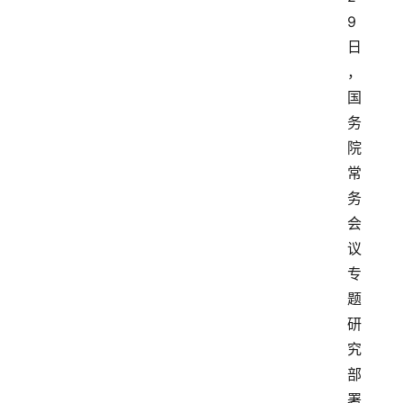
9
日
，
国
务
院
常
务
会
议
专
题
研
究
部
署