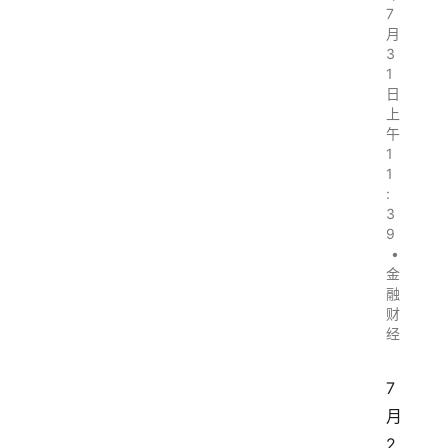
7
月
3
1
日
上
午
1
1
:
3
9
•
金
融
财
经
7
月
2