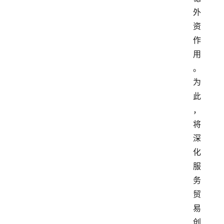
外
资
作
用
。
为
此
，
将
深
化
服
务
贸
易
创