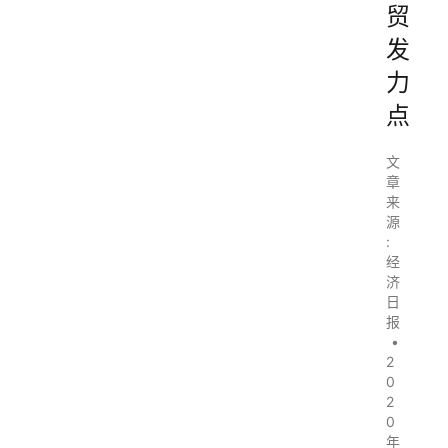
贸
发
力
点
文
章
来
源
:
经
济
日
报
•
2
0
2
0
年