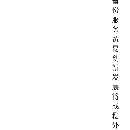
省
份
服
务
贸
易
创
新
发
展
将
成
稳
外