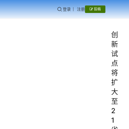
登录
注册
投稿
创
新
试
点
将
扩
大
至
2
1