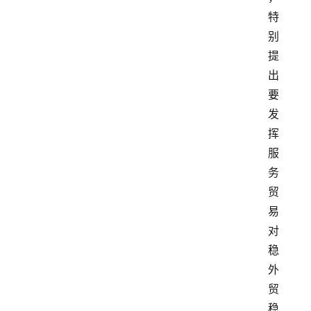
特
别
提
出
要
发
挥
服
务
贸
易
对
稳
外
贸
稳