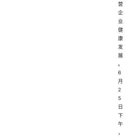
营
企
业
健
康
发
展
。
6
月
2
5
日
下
午
，