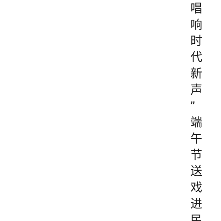
唱
响
时
代
新
声
”
端
午
节
送
戏
进
民