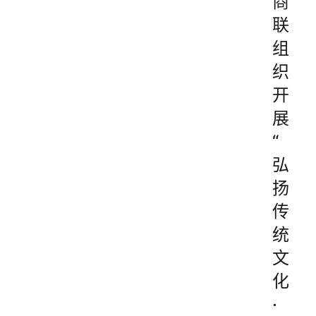
商
联
组
织
开
展
“
弘
扬
传
统
文
化
·