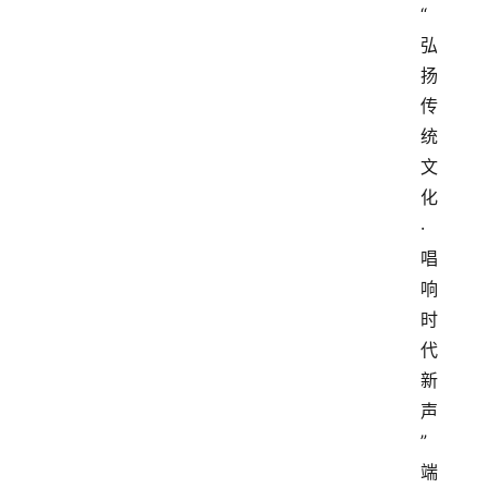
“
弘
扬
传
统
文
化
·
唱
响
时
代
新
声
”
端