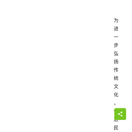
为
进
一
步
弘
扬
传
统
文
化
，
促
进
民