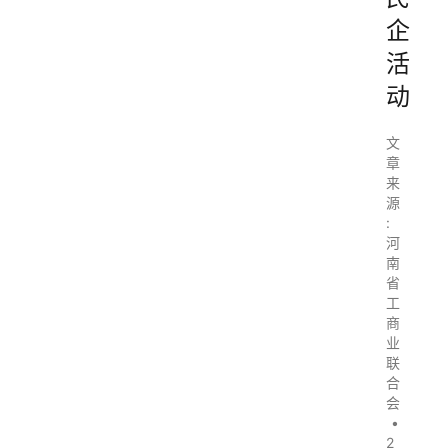
企
活
动
文
章
来
源
:
河
南
省
工
商
业
联
合
会
•
2