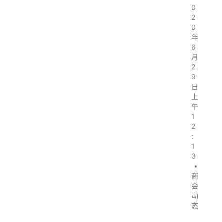
0
2
0
年
6
月
2
9
日
上
午
1
2
:
1
3
•
商
会
动
态