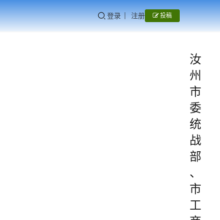
登录
注册
投稿
汝
州
市
委
统
战
部
、
市
工