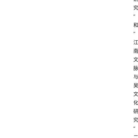
”
“
”