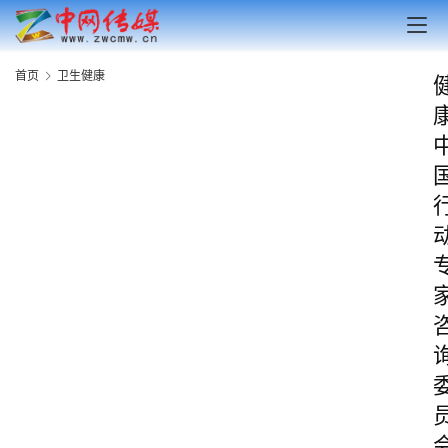
首页
卫生健康