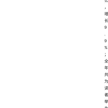
9
.
9
%