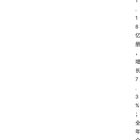
1
.
1
8
7
.
3
%