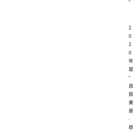
2
0
2
0
“
·