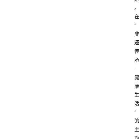
“
·
”