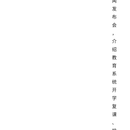
闻
发
布
会
，
介
绍
教
育
系
统
开
学
复
课
、