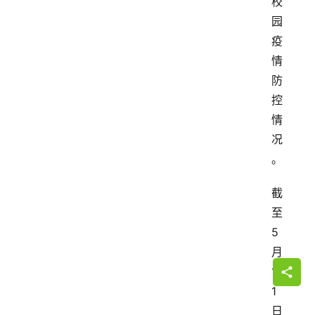
校
园
疫
情
防
控
情
况
。
截
至
5
月
1
1
日