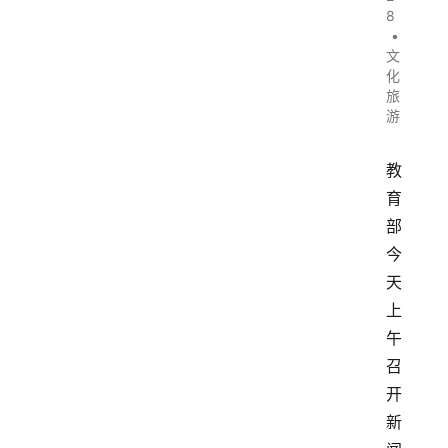
8
•
文
化
旅
游
教
育
部
今
天
上
午
召
开
新