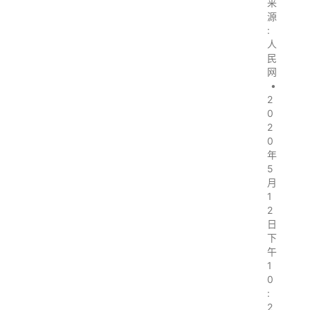
来
源
:
人
民
网
•
2
0
2
0
年
5
月
1
2
日
下
午
1
0
:
2