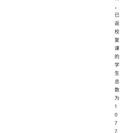
，
已
返
校
复
课
的
学
生
总
数
为
1
0
7
7