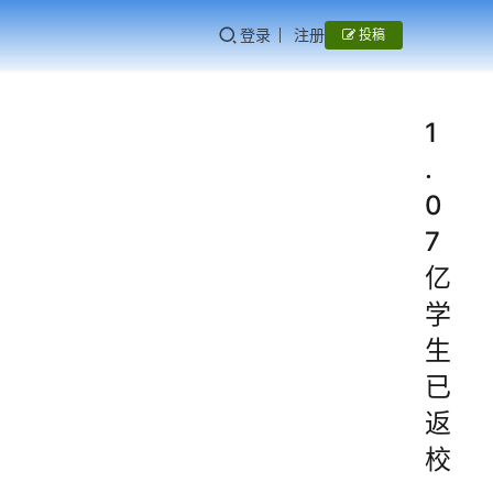
登录
注册
投稿
1
.
0
7
亿
学
生
已
返
校