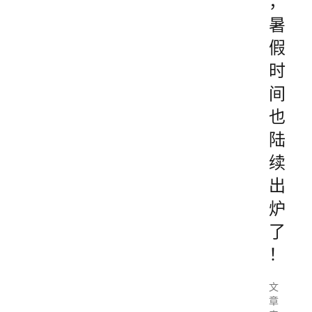
，
暑
假
时
间
也
陆
续
出
炉
了
！
文
章