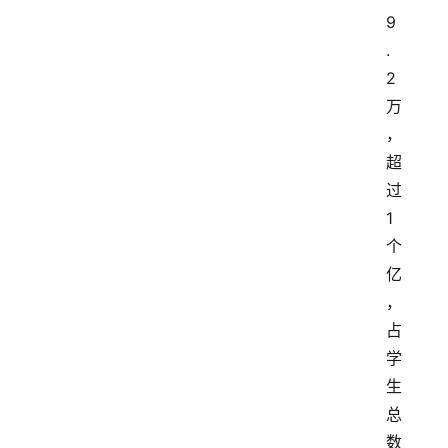
9
.
2
万
，
超
过
1
个
亿
，
占
学
生
总
数