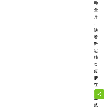
动
全
身
。
随
着
新
冠
肺
炎
疫
情
在
全
球
范