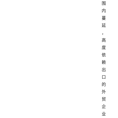
围
内
蔓
延
，
高
度
依
赖
出
口
的
外
贸
企
业