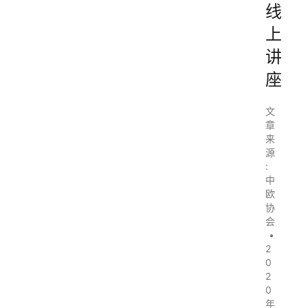
线
上
讲
座
文
章
来
源
:
中
欧
协
会
•
2
0
2
0
年