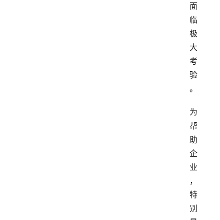
面
临
极
大
考
验
。
为
帮
助
企
业
，
特
别