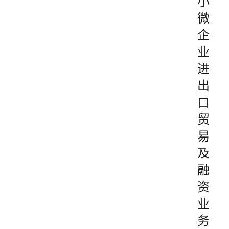
小
微
企
业
进
出
口
贸
易
及
融
资
业
务