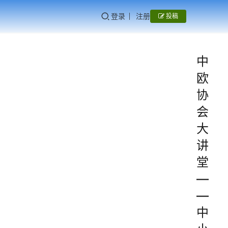
登录
注册
投稿
中
欧
协
会
大
讲
堂
—
—
中