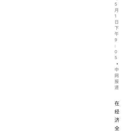
5
月
1
日
下
午
9
:
0
5
•
中
网
报
道
在
经
济
全