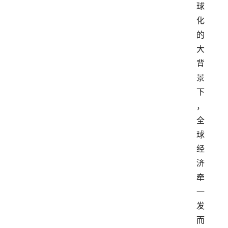
球
化
的
大
背
景
下
，
全
球
经
济
牵
一
发
而