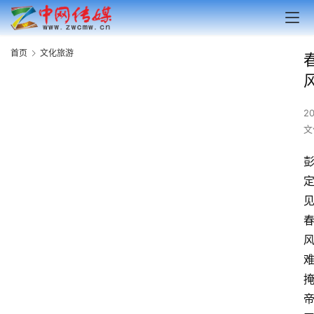
首页
文化旅游
2
文