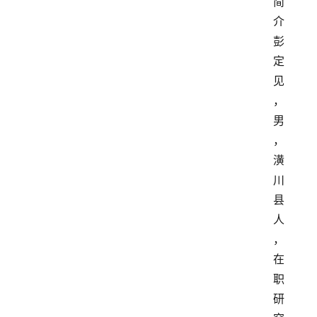
简
介
彭
定
见
，
男
，
潢
川
县
人
，
在
职
研