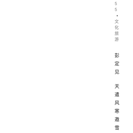
5
5
•
文
化
旅
游
彭
定
见
天
遣
风
寒
邀
雪