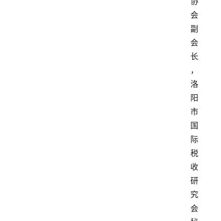
协
会
副
会
长
，
洛
阳
市
国
际
税
收
研
究
会