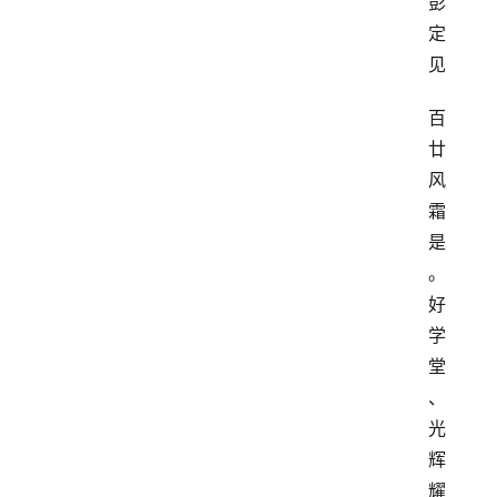
彭
定
见
百
廿
风
霜
是
。
好
学
堂
、
光
辉
耀