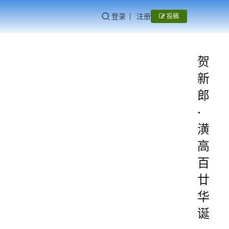
登录
注册
投稿
贺
新
郎
·
潢
高
百
廿
华
诞