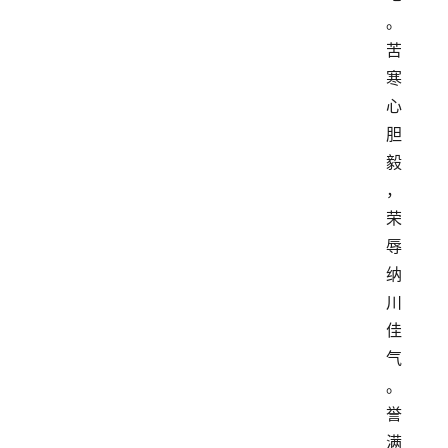
。
苦
寒
心
胆
毅
，
荣
辱
纳
川
佳
气
。
誉
满