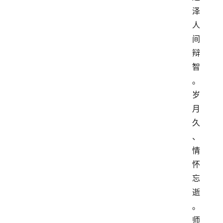
泽
人
间
辩
智
。
岁
月
久
、
情
怀
忘
逝
。
师