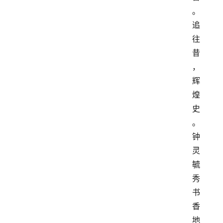
。
追
往
昔
，
辉
煌
史
。
钟
灵
毓
秀
书
香
地