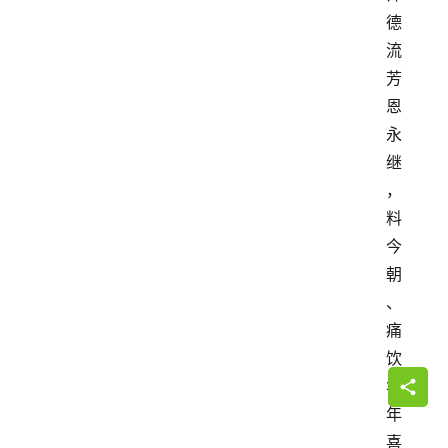
德
流
芳
恩
永
继
，
料
今
朝
、
痛
饮
华
年
喜