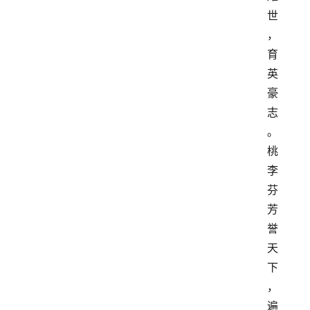
世
，
育
英
豪
志
。
桃
李
芬
芳
誉
天
下
，
遍