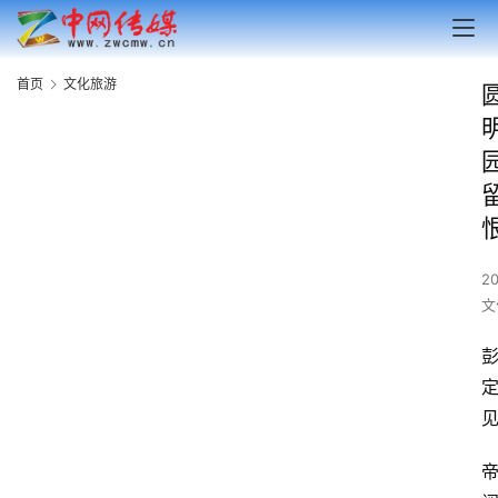
首页
文化旅游
2
文