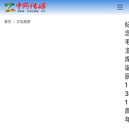
首页
文化旅游
1
3
1