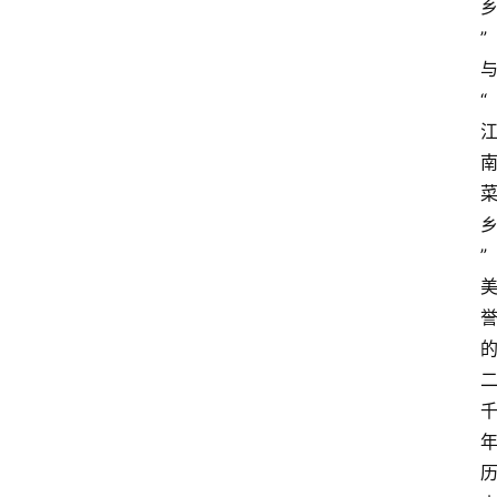
”
“
”