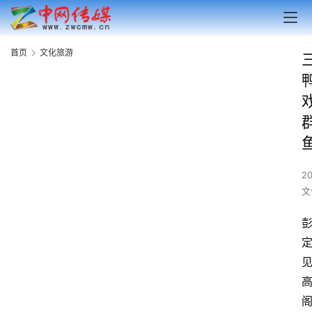
首页
文化旅游
2
文