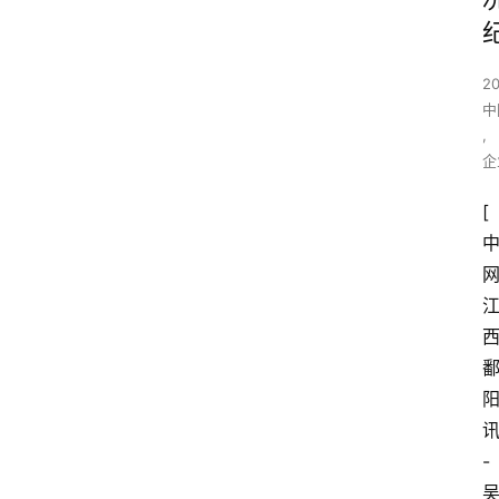
2
中
,
企
[
-